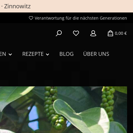
 · Zinnowitz
Verantwortung für die nächsten Generationen
Du hast 0 Produkte auf de
0,00 €
EN
REZEPTE
BLOG
ÜBER UNS