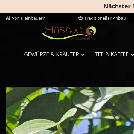
Nächster 
m Hauptinhalt springen
Zur Suche springen
Zur Hauptnavigation springen
Von Kleinbauern
Traditioneller Anbau
GEWÜRZE & KRÄUTER
TEE & KAFFEE