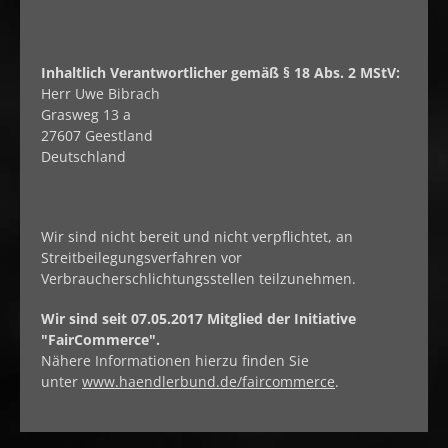
Inhaltlich Verantwortlicher gemäß § 18 Abs. 2 MStV:
Herr
Uwe
Bibrach
Grasweg 13 a
27607
Geestland
Deutschland
Wir sind nicht bereit und nicht verpflichtet, an
Streitbeilegungsverfahren vor
Verbraucherschlichtungsstellen teilzunehmen.
Wir sind seit
07.05.2017
Mitglied der Initiative
"FairCommerce".
Nähere Informationen hierzu finden Sie
unter
www.haendlerbund.de/faircommerce
.