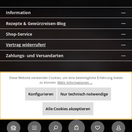
Information
Rezepte & Gewürzreisen-Blog
Shop-Service
Vertrag widerrufen!
Zahlungs- und Versandarten
Alle Preise inkl. gesetzl. Mehrwertsteuer zzgl. Versandkosten und ggf.
Diese Website verwendet Cookies, um eine bestmögliche Erfahrung bieten
Nachnahmegebühren, wenn nicht anders angegeben.
zu können.
Mehr Informationen ...
© 2026 masawi.de - Alle Rechte vorbehalten. Theme by
ThemeWare®
Konfigurieren
Nur technisch notwendige
Alle Cookies akzeptieren
Du hast 0 Produk