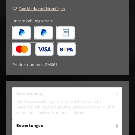
Zum Merkzettel hinzufügen
Unsere Zahlungsarten:
Später Bezahlen
PayPal
Rechnungskauf
Kredit- oder Debitkarte
SEPA Lastschrift
Produktnummer:
GM061
Beschreibung
Der Masawi Goldfingermix ist eine harmonische
Gewürzmischung für Kurkuma Latte (Golden Milk) und
wärmende Speisen. Kurkuma,…
Mehr
Bewertungen