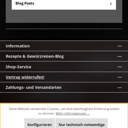
Blog Posts
Information
Rezepte & Gewürzreisen-Blog
Shop-Service
Vertrag widerrufen!
Zahlungs- und Versandarten
Alle Preise inkl. gesetzl. Mehrwertsteuer zzgl. Versandkosten und ggf.
Diese Website verwendet Cookies, um eine bestmögliche Erfahrung bieten
Nachnahmegebühren, wenn nicht anders angegeben.
zu können.
Mehr Informationen ...
© 2026 masawi.de - Alle Rechte vorbehalten. Theme by
ThemeWare®
Konfigurieren
Nur technisch notwendige