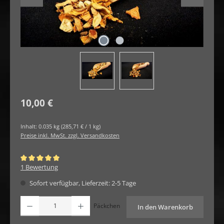
Regulärer Preis:
10,00 €
Inhalt:
0.035 kg
(285,71 € / 1 kg)
Preise inkl. MwSt. zzgl. Versandkosten
Durchschnittliche Bewertung von 5 von 5 Sternen
1 Bewertung
Sofort verfügbar, Lieferzeit: 2-5 Tage
Produkt Anzahl: Gib den gewünschten Wert ein oder benutze die Schaltfläche
Päckchen
In den Warenkorb