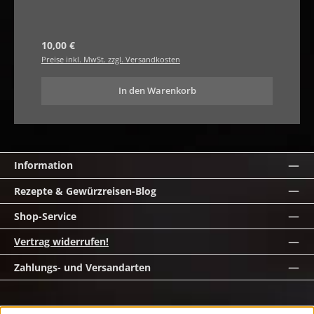
Regulärer Preis:
10,00 €
Preise inkl. MwSt. zzgl. Versandkosten
In den Warenkorb
Information
Rezepte & Gewürzreisen-Blog
Shop-Service
Vertrag widerrufen!
Zahlungs- und Versandarten
Alle Preise inkl. gesetzl. Mehrwertsteuer zzgl. Versandkosten und ggf.