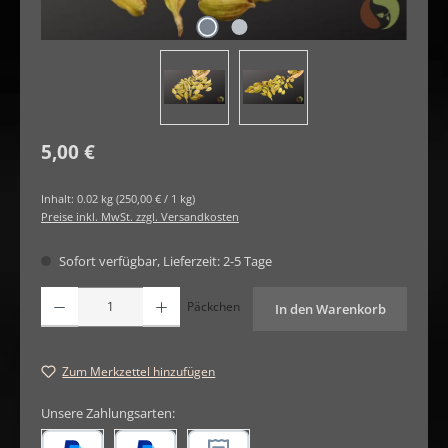
Regulärer Preis:
5,00 €
Inhalt:
0.02 kg
(250,00 € / 1 kg)
Preise inkl. MwSt. zzgl. Versandkosten
Sofort verfügbar, Lieferzeit: 2-5 Tage
Produkt Anzahl: Gib den gewünschten Wert ein oder benutze die Schaltfläche
Päckchen
In den Warenkorb
Zum Merkzettel hinzufügen
Unsere Zahlungsarten: