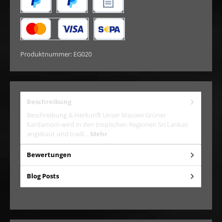
Später Bezahlen
PayPal
Rechnungskauf
Kredit- oder Debitkarte
SEPA Lastschrift
Produktnummer:
EG020
Beschreibung
Beschreibung & Herkunft Unser Masawi Grüner
Kardamom wird in den tropischen Regionen Sri Lankas
angebaut und tradi…
Mehr
Bewertungen
Blog Posts