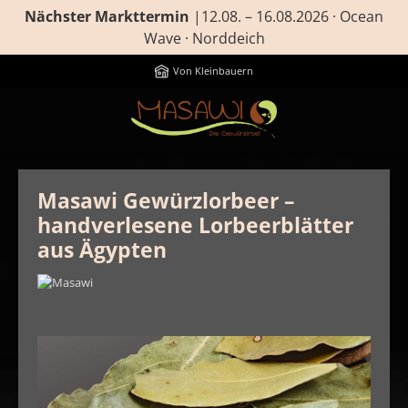
Nächster Markttermin
|12.08. – 16.08.2026 · Ocean
Zum Hauptinhalt springen
Wave · Norddeich
Von Kleinbauern
Masawi Gewürzlorbeer –
handverlesene Lorbeerblätter
aus Ägypten
Bildergalerie überspringen