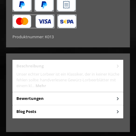
Später Bezahlen
PayPal
Rechnungskauf
Kredit- oder Debitkarte
SEPA Lastschrift
Produktnummer:
K013
Beschreibung
Unser echter Lorbeer ist ein Klassiker, der in keiner Küche
fehlen sollte: handverlesene Gewürz-Lorbeerblätter mit
einem kl…
Mehr
Bewertungen
Blog Posts