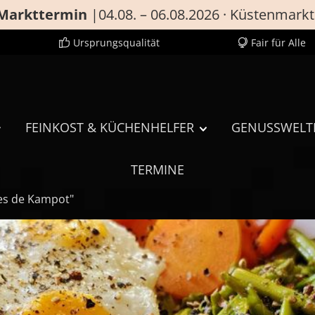
Markttermin
|04.08. – 06.08.2026 · Küstenmarkt
Ursprungsqualität
Fair für Alle
FEINKOST & KÜCHENHELFER
GENUSSWELT
TERMINE
es de Kampot"