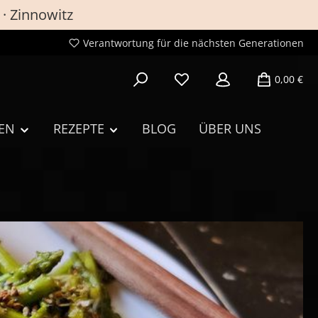
 · Zinnowitz
Verantwortung für die nächsten Generationen
Du hast 0 Produkte auf de
0,00 €
EN
REZEPTE
BLOG
ÜBER UNS