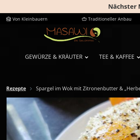
Nächster 
m Hauptinhalt springen
Zur Suche springen
Zur Hauptnavigation springen
Von Kleinbauern
Traditioneller Anbau
GEWÜRZE & KRÄUTER
TEE & KAFFEE
Rezepte
Spargel im Wok mit Zitronenbutter & „Herb