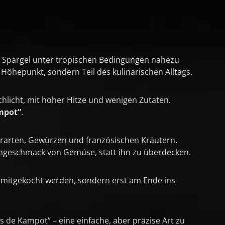
er Spargel unter tropischen Bedingungen nahezu
 Höhepunkt, sondern Teil des kulinarischen Alltags.
hlicht, mit hoher Hitze und wenigen Zutaten.
mpot“
.
erarten, Gewürzen und französischen Kräutern.
igengeschmack von Gemüse, statt ihn zu überdecken.
cht mitgekocht werden, sondern erst am Ende ins
s de Kampot“ – eine einfache, aber präzise Art zu