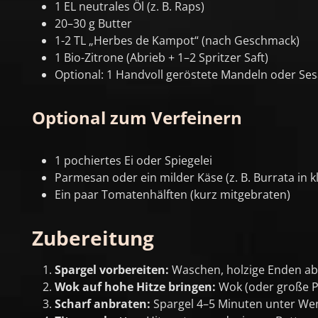
1 EL neutrales Öl (z. B. Raps)
20–30 g Butter
1-2 TL „Herbes de Kampot“ (nach Geschmack)
1 Bio-Zitrone (Abrieb + 1–2 Spritzer Saft)
Optional: 1 Handvoll geröstete Mandeln oder Se
Optional zum Verfeinern
1 pochiertes Ei oder Spiegelei
Parmesan oder ein milder Käse (z. B. Burrata in k
Ein paar Tomatenhälften (kurz mitgebraten)
Zubereitung
Spargel vorbereiten:
Waschen, holzige Enden abb
Wok auf hohe Hitze bringen:
Wok (oder große Pf
Scharf anbraten:
Spargel 4–5 Minuten unter Wen