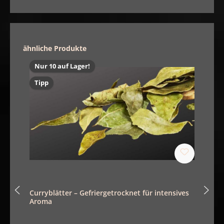
Produktgalerie überspringen
ähnliche Produkte
Nur 10 auf Lager!
Tipp
Curryblätter – Gefriergetrocknet für intensives
Aroma