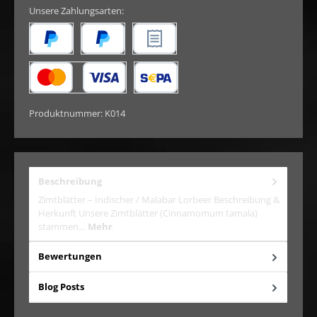
Unsere Zahlungsarten:
Später Bezahlen
PayPal
Rechnungskauf
Kredit- oder Debitkarte
SEPA Lastschrift
Produktnummer:
K014
Beschreibung
Zimtblätter – Indischer / Malabar Lorbeer Beschreibung &
Herkunft Unsere Zimtblätter (Cinnamomum tamala)
stammen…
Mehr
Bewertungen
Blog Posts