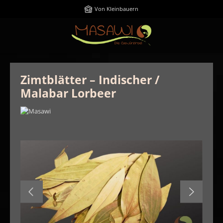
Zum Hauptinhalt springen
Von Kleinbauern
Zimtblätter – Indischer /
Malabar Lorbeer
Bildergalerie überspringen