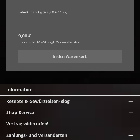
Inhalt:
0.02 kg
(450,00 € / 1 kg)
Regulärer Preis:
9,00 €
Preise inkl. MwSt. zzgl. Versandkosten
In den Warenkorb
Information
Rezepte & Gewürzreisen-Blog
Shop-Service
Vertrag widerrufen!
Zahlungs- und Versandarten