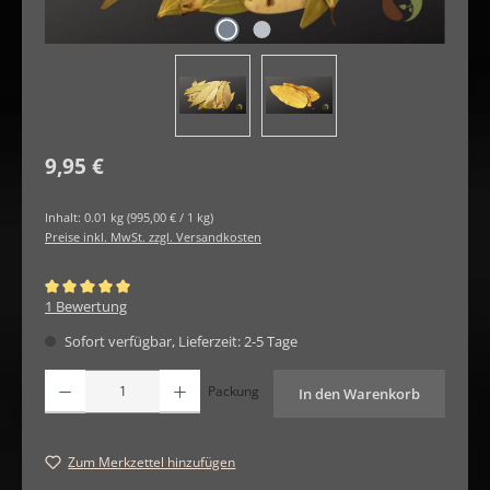
Regulärer Preis:
9,95 €
Inhalt:
0.01 kg
(995,00 € / 1 kg)
Preise inkl. MwSt. zzgl. Versandkosten
Durchschnittliche Bewertung von 5 von 5 Sternen
1 Bewertung
Sofort verfügbar, Lieferzeit: 2-5 Tage
Produkt Anzahl: Gib den gewünschten Wert ein oder benutze die Schaltfläche
Packung
In den Warenkorb
Zum Merkzettel hinzufügen