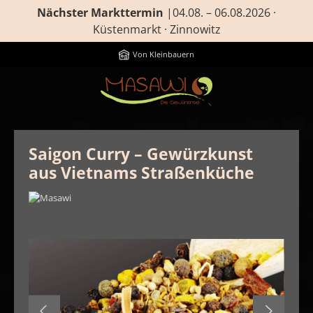
Nächster Markttermin
|04.08. – 06.08.2026 ·
Zum Hauptinhalt springen
Küstenmarkt · Zinnowitz
Von Kleinbauern
Saigon Curry – Gewürzkunst
aus Vietnams Straßenküche
Bildergalerie überspringen