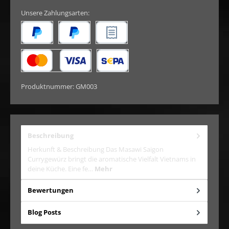
Unsere Zahlungsarten:
Später Bezahlen
PayPal
Rechnungskauf
Kredit- oder Debitkarte
SEPA Lastschrift
Produktnummer:
GM003
Beschreibung
Herkunft & Beschreibung Das Masawi Saigon
Currygewürz bringt die aromatische Vielfalt Vietnams in
deine Küche. Eine fe…
Mehr
Bewertungen
Blog Posts