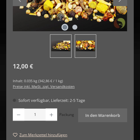
Regulärer Preis:
12,00 €
Inhalt:
0.035 kg
(342,86 € / 1 kg)
Preise inkl. MwSt. zzgl. Versandkosten
Sofort verfügbar, Lieferzeit: 2-5 Tage
Produkt Anzahl: Gib den gewünschten Wert ein oder benutze die Schaltfläche
Packung
In den Warenkorb
Zum Merkzettel hinzufügen