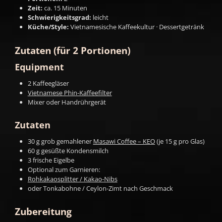
Zeit:
ca. 15 Minuten
Schwierigkeitsgrad:
leicht
Küche/Style:
Vietnamesische Kaffeekultur · Dessertgetränk
Zutaten (für 2 Portionen)
Equipment
2 Kaffeegläser
Vietnamese Phin-Kaffeefilter
Mixer oder Handrührgerät
Zutaten
30 g grob gemahlener
Masawi Coffee – KEO
(je 15 g pro Glas)
60 g gesüßte Kondensmilch
3 frische Eigelbe
Optional zum Garnieren:
Rohkakaosplitter / Kakao-Nibs
oder Tonkabohne / Ceylon-Zimt nach Geschmack
Zubereitung