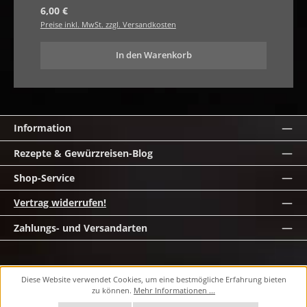
Regulärer Preis:
6,00 €
Preise inkl. MwSt. zzgl. Versandkosten
In den Warenkorb
Information
Rezepte & Gewürzreisen-Blog
Shop-Service
Vertrag widerrufen!
Zahlungs- und Versandarten
Alle Preise inkl. gesetzl. Mehrwertsteuer zzgl. Versandkosten und ggf.
Diese Website verwendet Cookies, um eine bestmögliche Erfahrung bieten
Nachnahmegebühren, wenn nicht anders angegeben.
zu können.
Mehr Informationen ...
© 2026 masawi.de - Alle Rechte vorbehalten. Theme by
ThemeWare®