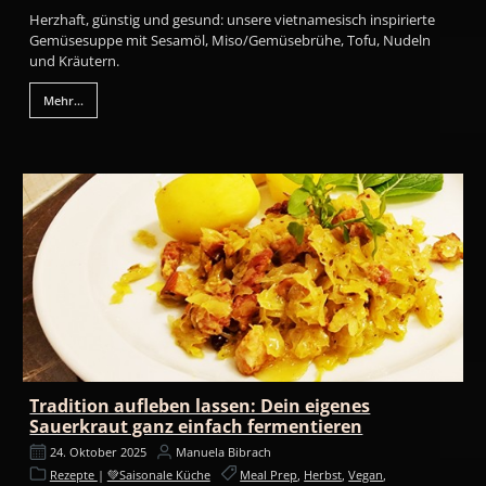
Herzhaft, günstig und gesund: unsere vietnamesisch inspirierte
Gemüsesuppe mit Sesamöl, Miso/Gemüsebrühe, Tofu, Nudeln
und Kräutern.
Mehr...
Tradition aufleben lassen: Dein eigenes
Sauerkraut ganz einfach fermentieren
24. Oktober 2025
Manuela Bibrach
Rezepte
|
💚Saisonale Küche
Meal Prep
,
Herbst
,
Vegan
,