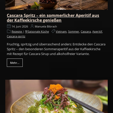
Cascara Spritz – ein sommerlicher Aperitif aus
der Kaffeekirsche genießen
14. Juni 2026
Manuela Bibrach
Rezepte
|
💚Saisonale Küche
Vietnam
,
Sommer
,
Cascara
,
Aperitif
,
Cascara-spritz
Fruchtig, spritzig und überraschend anders: Entdecke den Cascara
Spritz – den besonderen Sommeraperitif aus der Kaffeekirsche
mit Rezept für Cascara Sirup und alkoholfreier Variante.
Mehr...