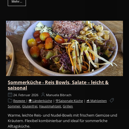
Mehr...
Sommerküche - Reis Bowls, Salate – leicht &
saisonal
24. Februar 2026
Manuela Bibrach
Rezepte
|
🌍 Länderküche
|
💚Saisonale Küche
|
🥣 Mahlzeiten
Sommer
,
Glutenfrei
,
Hauptmahlzeit
,
Grillen
Warme, leichte Reis- und Nudel-Bowls mit frischem Gemüse und
Kräutern. Flexibel kombinierbar und ideal für sommerliche
Alltagsküche.