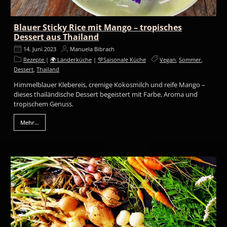
Blauer Sticky Rice mit Mango – tropisches
Dessert aus Thailand
14. Juni 2023
Manuela Bibrach
Rezepte
|
🌍 Länderküche
|
💚Saisonale Küche
Vegan
,
Sommer
,
Dessert
,
Thailand
Himmelblauer Klebereis, cremige Kokosmilch und reife Mango –
dieses thailändische Dessert begeistert mit Farbe, Aroma und
tropischem Genuss.
Mehr...