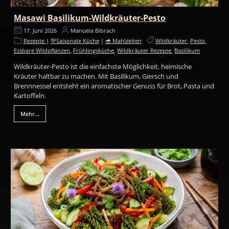
Masawi Basilikum-Wildkräuter-Pesto
17. Juni 2026
Manuela Bibrach
Rezepte
|
💚Saisonale Küche
|
🥣 Mahlzeiten
Wildkräuter
,
Pesto
,
Essbare Wildpflanzen
,
Frühlingsküche
,
Wildkräuter Rezepte
,
Basilikum
Wildkräuter-Pesto ist die einfachste Möglichkeit, heimische
Kräuter haltbar zu machen. Mit Basilikum, Giersch und
Brennnessel entsteht ein aromatischer Genuss für Brot, Pasta und
Kartoffeln.
Mehr...