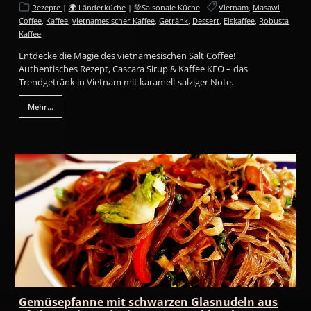
Rezepte
|
🌍 Länderküche
|
💚Saisonale Küche
Vietnam
,
Masawi
Coffee
,
Kaffee
,
vietnamesischer Kaffee
,
Getränk
,
Dessert
,
Eiskaffee
,
Robusta
Kaffee
Entdecke die Magie des vietnamesischen Salt Coffee!
Authentisches Rezept, Cascara Sirup & Kaffee KEO – das
Trendgetränk in Vietnam mit karamell-salziger Note.
Mehr...
Gemüsepfanne mit schwarzen Glasnudeln aus