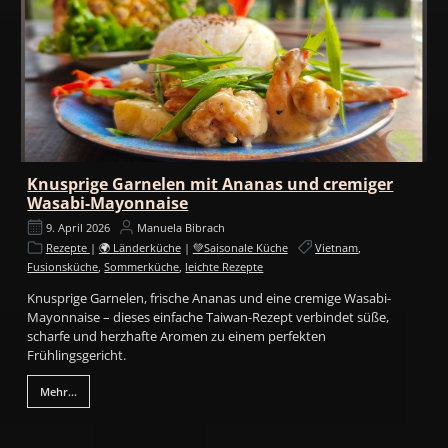
Knusprige Garnelen mit Ananas und cremiger
Wasabi-Mayonnaise
9. April 2026
Manuela Bibrach
Rezepte
|
🌍 Länderküche
|
💚Saisonale Küche
Vietnam
,
Fusionsküche
,
Sommerküche
,
leichte Rezepte
Knusprige Garnelen, frische Ananas und eine cremige Wasabi-
Mayonnaise – dieses einfache Taiwan-Rezept verbindet süße,
scharfe und herzhafte Aromen zu einem perfekten
Frühlingsgericht.
Mehr...