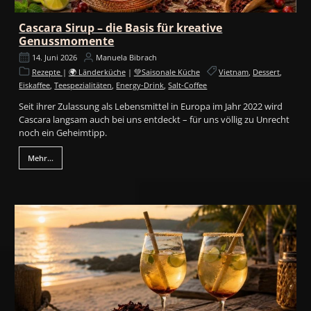
Cascara Sirup – die Basis für kreative
Genussmomente
14. Juni 2026
Manuela Bibrach
Rezepte
|
🌍 Länderküche
|
💚Saisonale Küche
Vietnam
,
Dessert
,
Eiskaffee
,
Teespezialitäten
,
Energy-Drink
,
Salt-Coffee
Seit ihrer Zulassung als Lebensmittel in Europa im Jahr 2022 wird
Cascara langsam auch bei uns entdeckt – für uns völlig zu Unrecht
noch ein Geheimtipp.
Mehr...