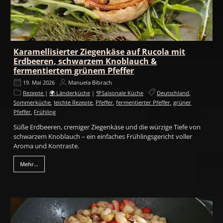
Karamellisierter Ziegenkäse auf Rucola mit
Erdbeeren, schwarzem Knoblauch &
fermentiertem grünem Pfeffer
19. Mai 2026
Manuela Bibrach
Rezepte
|
🌍 Länderküche
|
💚Saisonale Küche
Deutschland
,
Sommerküche
,
leichte Rezepte
,
Pfeffer
,
fermentierter Pfeffer
,
grüner
Pfeffer
,
Frühling
Süße Erdbeeren, cremiger Ziegenkäse und die würzige Tiefe von
schwarzem Knoblauch – ein einfaches Frühlingsgericht voller
Aroma und Kontraste.
Mehr...