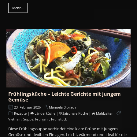
Mehr...
Frühlingsküche – Leichte Gerichte mit jungem
Gemüse
23. Februar 2026
Manuela Bibrach
Rezepte
|
🌍 Länderküche
|
💚Saisonale Küche
|
🥣 Mahlzeiten
Vietnam
,
Suppe
,
Frühjahr
,
Frühstück
Diese Frühlingssuppe verbindet eine klare Brühe mit jungem
Gemüse und flexiblen Einlagen. Leicht, wärmend und ideal für die