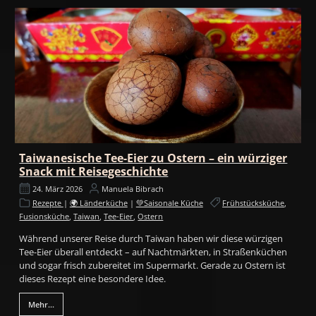
Taiwanesische Tee-Eier zu Ostern – ein würziger
Snack mit Reisegeschichte
24. März 2026
Manuela Bibrach
Rezepte
|
🌍 Länderküche
|
💚Saisonale Küche
Frühstücksküche
,
Fusionsküche
,
Taiwan
,
Tee-Eier
,
Ostern
Während unserer Reise durch Taiwan haben wir diese würzigen
Tee-Eier überall entdeckt – auf Nachtmärkten, in Straßenküchen
und sogar frisch zubereitet im Supermarkt. Gerade zu Ostern ist
dieses Rezept eine besondere Idee.
Mehr...