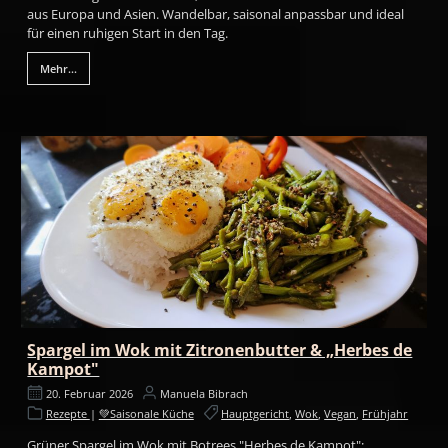
aus Europa und Asien. Wandelbar, saisonal anpassbar und ideal
für einen ruhigen Start in den Tag.
Mehr...
Spargel im Wok mit Zitronenbutter & „Herbes de
Kampot"
20. Februar 2026
Manuela Bibrach
Rezepte
|
💚Saisonale Küche
Hauptgericht
,
Wok
,
Vegan
,
Frühjahr
Grüner Spargel im Wok mit Botrees "Herbes de Kampot":