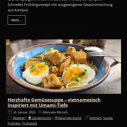
Schnelles Frühlingsrezept mit ausgewogener Gewürzmischung
aus Kampot.
Mehr...
Herzhafte Gemüsesuppe – vietnamesisch
inspiriert mit Umami-Tiefe
26. Januar 2026
Manuela Bibrach
Rezepte
|
🌍 Länderküche
|
💚Saisonale Küche
Vietnam
,
Suppe
,
Frühjahr
,
Frühstück