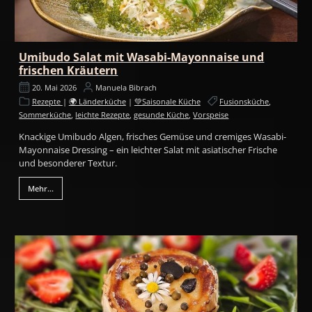
Umibudo Salat mit Wasabi-Mayonnaise und
frischen Kräutern
20. Mai 2026
Manuela Bibrach
Rezepte
|
🌍 Länderküche
|
💚Saisonale Küche
Fusionsküche
,
Sommerküche
,
leichte Rezepte
,
gesunde Küche
,
Vorspeise
Knackige Umibudo Algen, frisches Gemüse und cremiges Wasabi-
Mayonnaise Dressing – ein leichter Salat mit asiatischer Frische
und besonderer Textur.
Mehr...