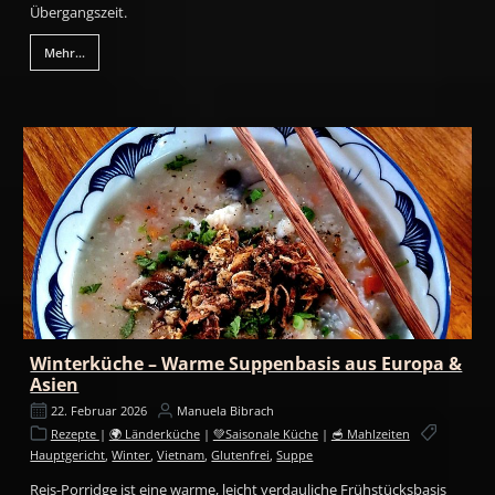
Übergangszeit.
Mehr...
Winterküche – Warme Suppenbasis aus Europa &
Asien
22. Februar 2026
Manuela Bibrach
Rezepte
|
🌍 Länderküche
|
💚Saisonale Küche
|
🥣 Mahlzeiten
Hauptgericht
,
Winter
,
Vietnam
,
Glutenfrei
,
Suppe
Reis-Porridge ist eine warme, leicht verdauliche Frühstücksbasis