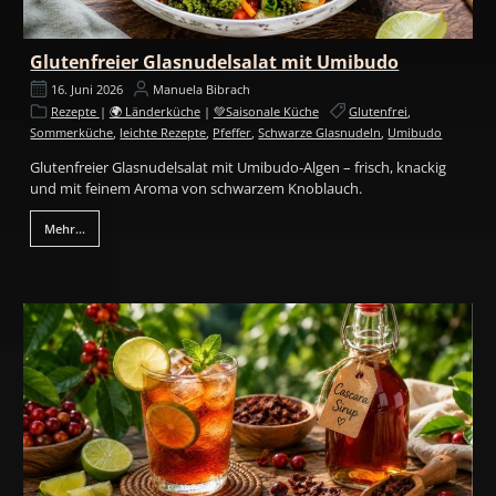
Glutenfreier Glasnudelsalat mit Umibudo
16. Juni 2026
Manuela Bibrach
Rezepte
|
🌍 Länderküche
|
💚Saisonale Küche
Glutenfrei
,
Sommerküche
,
leichte Rezepte
,
Pfeffer
,
Schwarze Glasnudeln
,
Umibudo
Glutenfreier Glasnudelsalat mit Umibudo-Algen – frisch, knackig
und mit feinem Aroma von schwarzem Knoblauch.
Mehr...