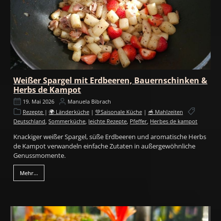
Weißer Spargel mit Erdbeeren, Bauernschinken &
Herbs de Kampot
19. Mai 2026
Manuela Bibrach
Rezepte
|
🌍 Länderküche
|
💚Saisonale Küche
|
🥣 Mahlzeiten
Deutschland
,
Sommerküche
,
leichte Rezepte
,
Pfeffer
,
Herbes de kampot
Knackiger weißer Spargel, süße Erdbeeren und aromatische Herbs
de Kampot verwandeln einfache Zutaten in außergewöhnliche
Genussmomente.
Mehr...